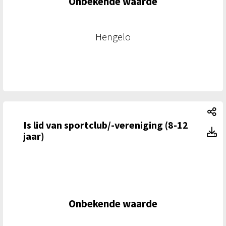
Onbekende waarde
Hengelo
Is
Is lid van sportclub/-vereniging (8-12
Is
jaar)
Onbekende waarde