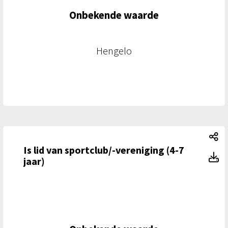
Onbekende waarde
Hengelo
Is
Is lid van sportclub/-vereniging (4-7
Is
jaar)