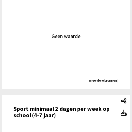
Geen waarde
meerdere bronnen
|
Sp
Sport minimaal 2 dagen per week op
Sp
school (4-7 jaar)