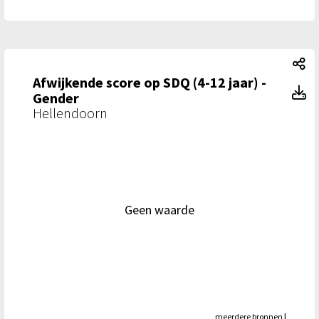
Af
Afwijkende score op SDQ (4-12 jaar) -
Af
Gender
Hellendoorn
Geen waarde
meerdere bronnen
|