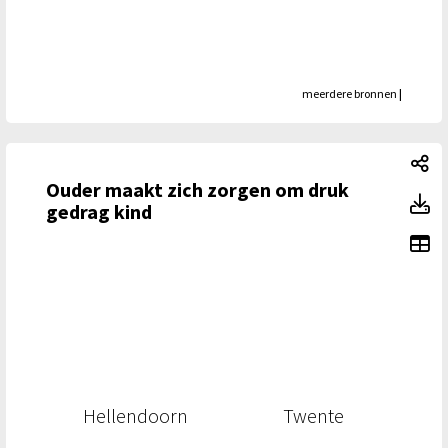
meerdere bronnen
|
Ou
Ouder maakt zich zorgen om druk
Ou
gedrag kind
To
Hellendoorn
Twente