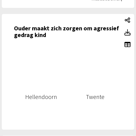
Ou
Ouder maakt zich zorgen om agressief
Ou
gedrag kind
To
Hellendoorn
Twente