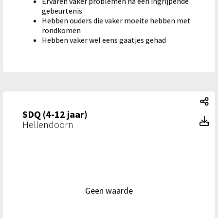
Ervaren vaker problemen na een ingrijpende
gebeurtenis
Hebben ouders die vaker moeite hebben met
rondkomen
Hebben vaker wel eens gaatjes gehad
SD
SDQ (4-12 jaar)
SD
Hellendoorn
Geen waarde