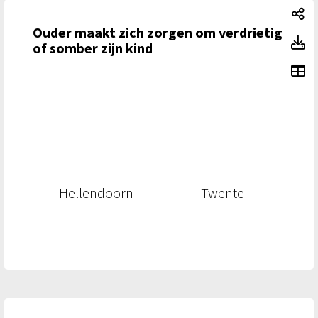
Ou
Ouder maakt zich zorgen om verdrietig
Ou
of somber zijn kind
To
Hellendoorn
Twente