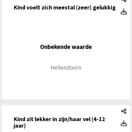
Kind voelt zich meestal (zeer) gelukkig
Ki
Onbekende waarde
Hellendoorn
Ki
Kind zit lekker in zijn/haar vel (4-12
Ki
jaar)