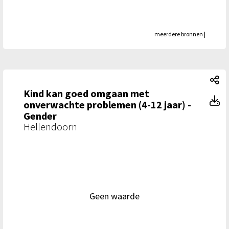
meerdere bronnen
|
Ki
Kind kan goed omgaan met
Ki
onverwachte problemen (4-12 jaar) -
Gender
Hellendoorn
Geen waarde