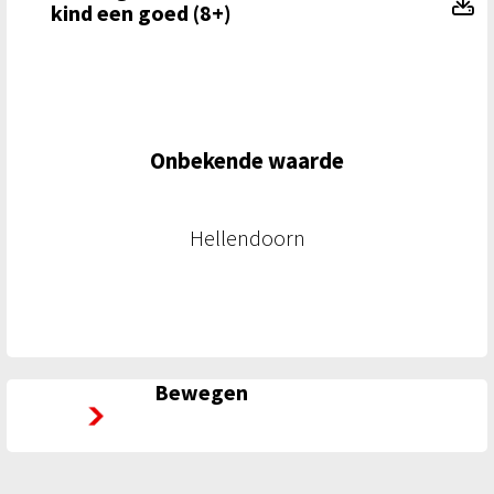
Ou
kind een goed (8+)
Onbekende waarde
Hellendoorn
Bewegen
Bewegen