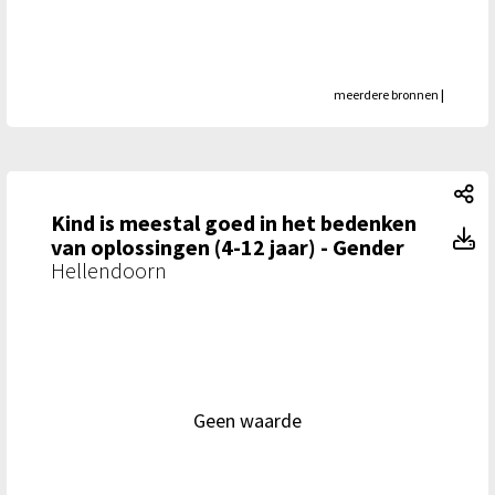
meerdere bronnen
|
Ki
Kind is meestal goed in het bedenken
Ki
van oplossingen (4-12 jaar) - Gender
Hellendoorn
Geen waarde