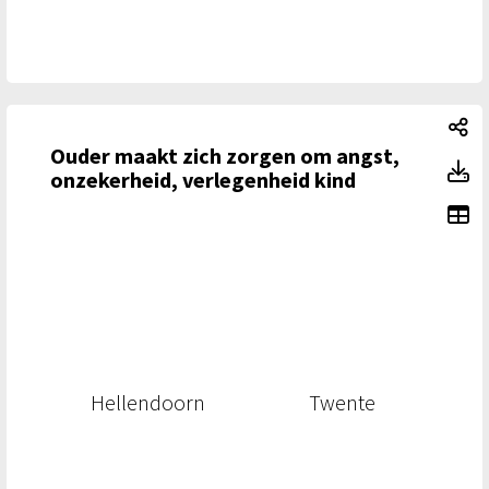
Ou
Ouder maakt zich zorgen om angst,
Ou
onzekerheid, verlegenheid kind
To
Hellendoorn
Twente