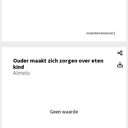
meerdere bronnen
|
Ou
Ouder maakt zich zorgen over eten
Ou
kind
Almelo
Geen waarde