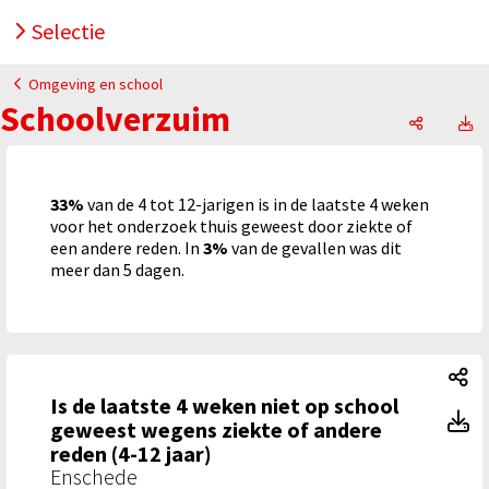
Selectie
Omgeving en school
Schoolverzuim
Schoolve
S
33%
van de 4 tot 12-jarigen is in de laatste 4 weken
voor het onderzoek thuis geweest door ziekte of
een andere reden. In
3%
van de gevallen was dit
meer dan 5 dagen.
Is
Is de laatste 4 weken niet op school
Is
geweest wegens ziekte of andere
reden (4-12 jaar)
Enschede