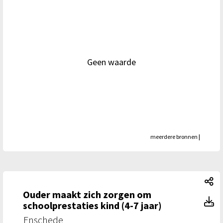
Geen waarde
meerdere bronnen
|
Ou
Ouder maakt zich zorgen om
Ou
schoolprestaties kind (4-7 jaar)
Enschede