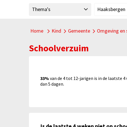
"
Thema's
Haaksbergen
Home
Kind
Gemeente
Omgeving en 
Alle thema's
Alle thema's binnen Kind
Alle thema's b
Schoolverzuim
33%
van de 4 tot 12-jarigen is in de laatste
dan 5 dagen.
Is de laatste 4 weken niet op sch