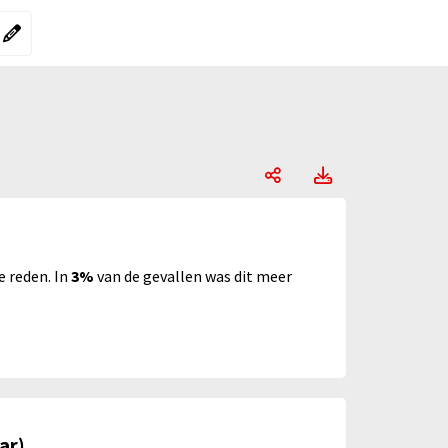
ergelijking"
rgelijking":
Schoolverzuim, Op
Schoolverzu
e reden. In
3%
van de gevallen was dit meer
ar)