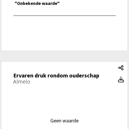
"Onbekende waarde"
Er
Ervaren druk rondom ouderschap
E
Almelo
Geen waarde