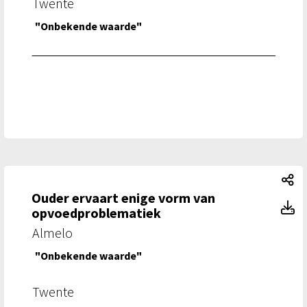
Twente
"Onbekende waarde"
Ou
Ouder ervaart enige vorm van
Ou
opvoedproblematiek
Almelo
"Onbekende waarde"
Twente