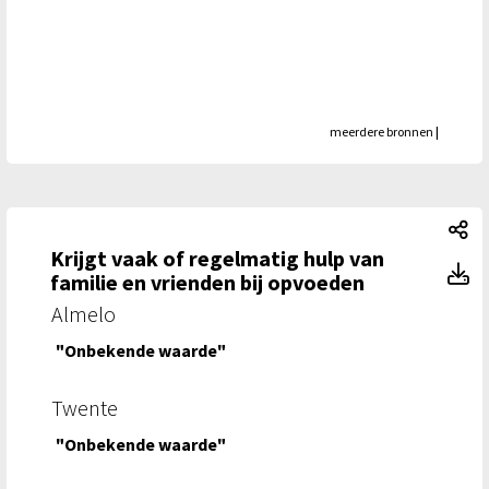
meerdere bronnen
|
Kr
Krijgt vaak of regelmatig hulp van
Kr
familie en vrienden bij opvoeden
Almelo
"Onbekende waarde"
Twente
"Onbekende waarde"