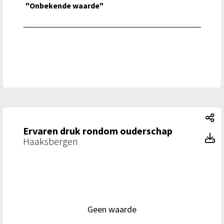
"Onbekende waarde"
Er
Ervaren druk rondom ouderschap
E
Haaksbergen
Geen waarde