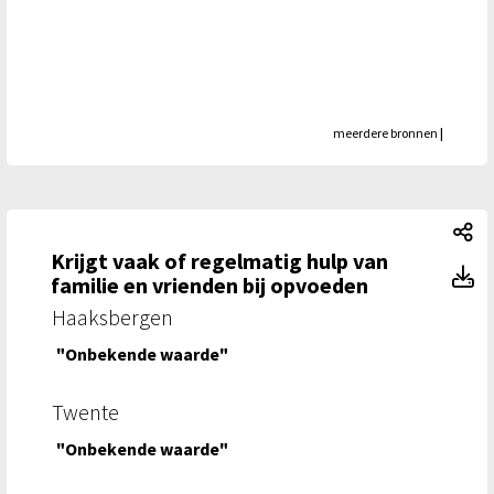
meerdere bronnen
|
Kr
Krijgt vaak of regelmatig hulp van
Kr
familie en vrienden bij opvoeden
Haaksbergen
"Onbekende waarde"
Twente
"Onbekende waarde"