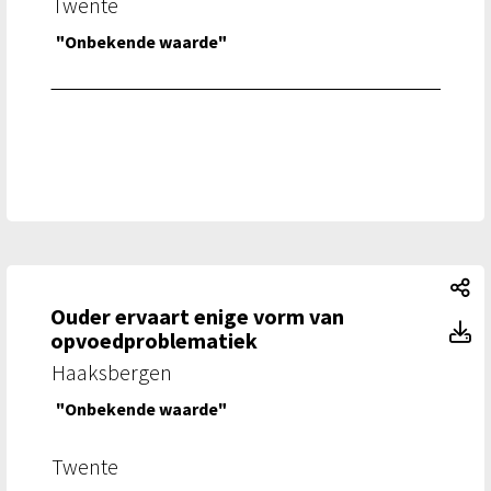
Twente
"Onbekende waarde"
Ou
Ouder ervaart enige vorm van
Ou
opvoedproblematiek
Haaksbergen
"Onbekende waarde"
Twente