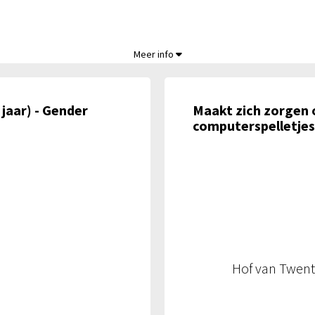
,
Meer info
jaar) - Gender
Maakt zich zorgen 
computerspelletjes
Hof van Twen