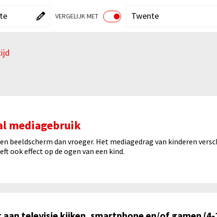
"Kies een gebied"
Huidige gebied":
"Kies een v
"Huidige ve
te
Twente
VERGELIJK MET
AAN
UIT
tijd
innen Gemeente
hema's binnen Thuis
al mediagebruik
en beeldscherm dan vroeger. Het mediagedrag van kinderen versc
eft ook effect op de ogen van een kind.
dt aan televisie kijken, smartphone en/of gamen (4-