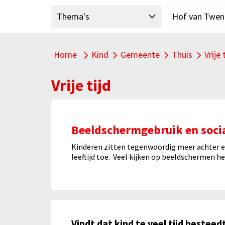
"
Thema's
Hof van Twen
Home
Kind
Gemeente
Thuis
Vrije 
Alle thema's
Alle thema's binnen Kind
Alle thema's b
Alle t
Vrije tijd
Beeldschermgebruik en soci
Kinderen zitten tegenwoordig meer achter e
leeftijd toe. Veel kijken op beeldschermen he
Vindt dat kind te veel tijd bestee