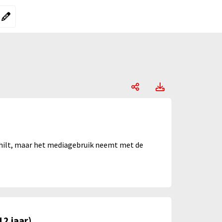
ergelijking"
rgelijking":
Vrije tijd, Open de
Vrije tijd, O
hilt, maar het mediagebruik neemt met de
12 jaar)