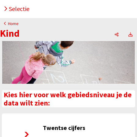
Selectie
Home
Kind
Kind, Op
K
Kies hier voor welk gebiedsniveau je de
data wilt zien:
Twentse cijfers
Twentse cijfers