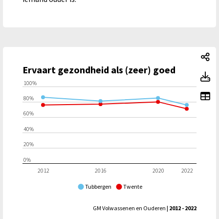
Er
Ervaart gezondheid als (zeer) goed
Er
100%
To
80%
60%
40%
20%
0%
2012
2016
2020
2022
Tubbergen
Twente
GM Volwassenen en Ouderen
| 2012 - 2022