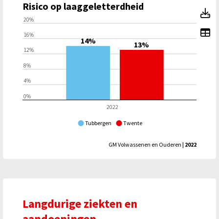
Risico op laaggeletterdheid
Ri
20%
To
16%
14%
13%
12%
8%
4%
0%
2022
Tubbergen
Twente
GM Volwassenen en Ouderen
| 2022
Langdurige ziekten en
aandoeningen