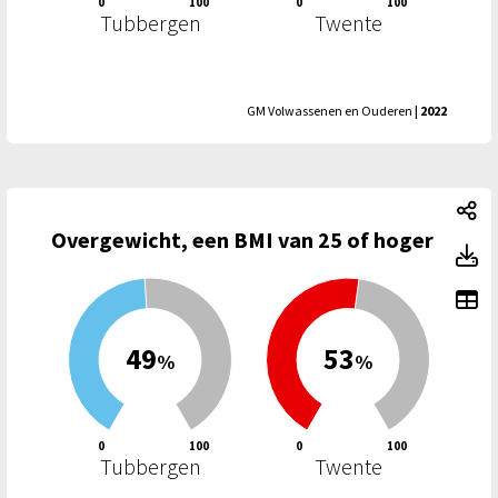
0
100
0
100
Tubbergen
Twente
GM Volwassenen en Ouderen
| 2022
Ov
Overgewicht, een BMI van 25 of hoger
Ov
To
49
53
%
%
0
100
0
100
Tubbergen
Twente