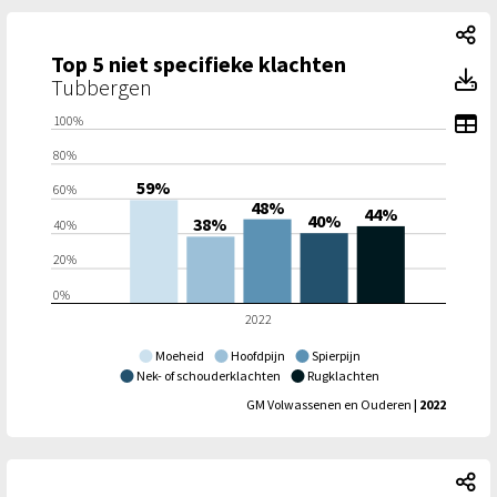
To
Top 5 niet specifieke klachten
To
Tubbergen
To
100%
80%
59%
60%
48%
44%
40%
38%
40%
20%
0%
2022
Moeheid
Hoofdpijn
Spierpijn
Nek- of schouderklachten
Rugklachten
GM Volwassenen en Ouderen
| 2022
Ri