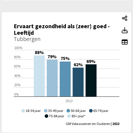
Er
Ervaart gezondheid als (zeer) goed -
Er
Leeftijd
Tubbergen
To
100%
88%
79%
80%
75%
69%
62%
60%
40%
20%
0%
2022
18-34 jaar
35-49 jaar
50-64 jaar
65-74 jaar
75-84 jaar
85+ jaar*
GM Volwassenen en Ouderen
| 2022