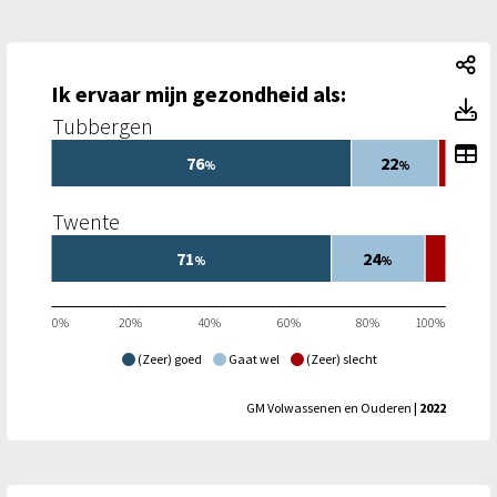
Ik
Ik ervaar mijn gezondheid als:
Ik
Tubbergen
To
76
22
%
%
Twente
71
24
%
%
0%
20%
40%
60%
80%
100%
(Zeer) goed
Gaat wel
(Zeer) slecht
GM Volwassenen en Ouderen
| 2022