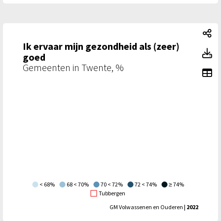
Ik
Ik ervaar mijn gezondheid als (zeer)
Ik
goed
Gemeenten in Twente, %
To
< 68%
68 < 70%
70 < 72%
72 < 74%
≥ 74%
Tubbergen
GM Volwassenen en Ouderen
| 2022