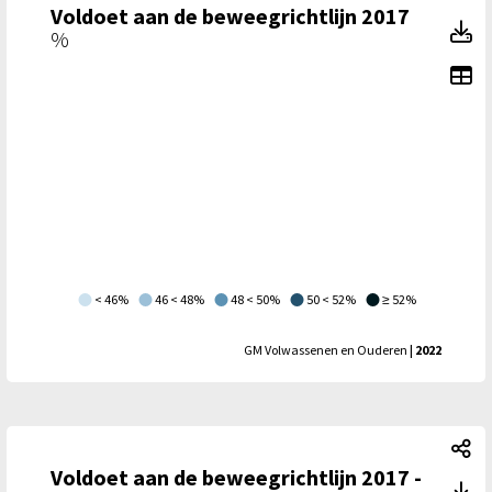
Voldoet aan de beweegrichtlijn 2017
Vo
%
To
< 46%
46 < 48%
48 < 50%
50 < 52%
≥ 52%
GM Volwassenen en Ouderen
| 2022
Vo
Voldoet aan de beweegrichtlijn 2017 -
Vo