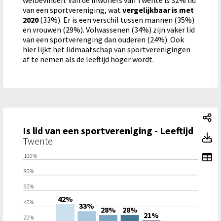
welbevinden. Van de inwoners van Twente is 32% lid
van een sportvereniging, wat
vergelijkbaar is met
2020
(33%). Er is een verschil tussen mannen (35%)
en vrouwen (29%). Volwassenen (34%) zijn vaker lid
van een sportverenging dan ouderen (24%). Ook
hier lijkt het lidmaatschap van sportverenigingen
af te nemen als de leeftijd hoger wordt.
Is
Is lid van een sportvereniging - Leeftijd
Is
Twente
To
100%
80%
60%
42%
40%
33%
28%
28%
21%
20%