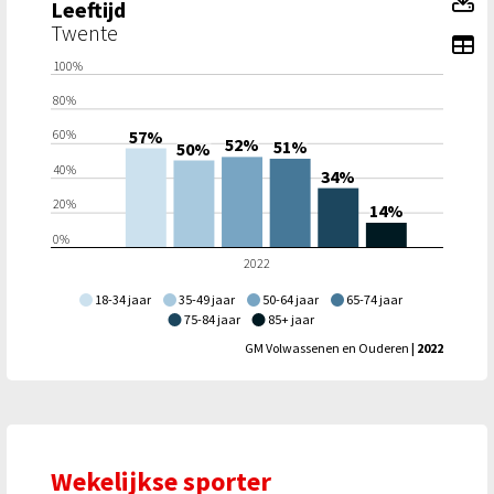
Leeftijd
Twente
To
100%
80%
57%
60%
52%
51%
50%
40%
34%
20%
14%
0%
2022
18-34 jaar
35-49 jaar
50-64 jaar
65-74 jaar
75-84 jaar
85+ jaar
GM Volwassenen en Ouderen
| 2022
Wekelijkse sporter