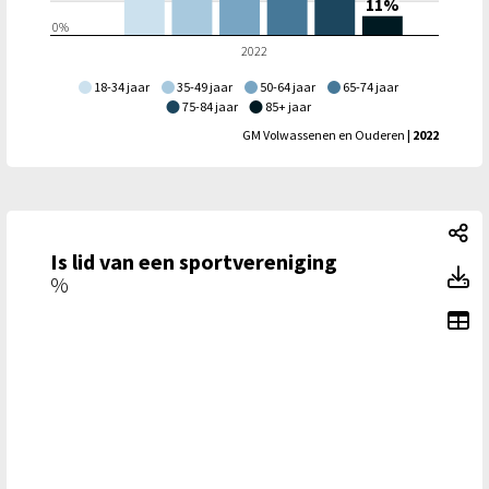
11%
0%
2022
18-34 jaar
35-49 jaar
50-64 jaar
65-74 jaar
75-84 jaar
85+ jaar
GM Volwassenen en Ouderen
| 2022
Is
Is lid van een sportvereniging
Is
%
To