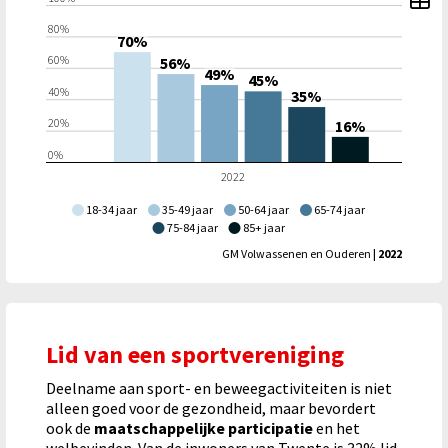
80%
70%
60%
56%
49%
45%
40%
35%
20%
16%
0%
2022
18-34 jaar
35-49 jaar
50-64 jaar
65-74 jaar
75-84 jaar
85+ jaar
GM Volwassenen en Ouderen
| 2022
Lid van een sportvereniging
Deelname aan sport- en beweegactiviteiten is niet
alleen goed voor de gezondheid, maar bevordert
ook de
maatschappelijke participatie
en het