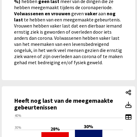
%)
hebben
geen last
meer van de dingen die ze
hebben meegemaakt tijdens de coronaperiode.
Volwassenen en vrouwen
geven
vaker
aan
nog
last
te hebben van een meegemaakte gebeurtenis.
Vrouwen hebben vaker last dat een dierbaar iemand
ernstig ziek is geworden of overleden door iets
anders dan corona. Volwassenen hebben vaker last
van het meemaken van een levensbedreigend
ongeluk, in het werk veel mensen gezien die ernstig
ziek waren of zijn overleden aan corona of te maken
gehad met bedreiging en/of fysiek geweld.
He
Heeft nog last van de meegemaakte
He
gebeurtenissen
To
40%
30%
30%
28%