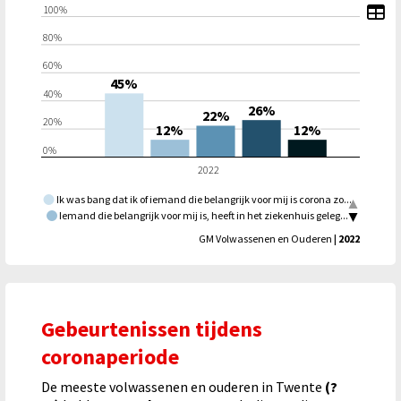
To
100%
80%
60%
45%
40%
26%
22%
20%
12%
12%
0%
2022
Ik was bang dat ik of iemand die belangrijk voor mij is corona zo...
Iemand die belangrijk voor mij is, heeft in het ziekenhuis geleg...
Iemand die belangrijk voor mij is, is ernstig ziek geworden door...
GM Volwassenen en Ouderen
| 2022
Iemand die belangrijk voor mij is, is overleden aan iets anders...
Door de coronamaatregelen kon ik geen afscheid nemen van ie...
Gebeurtenissen tijdens
coronaperiode
De meeste volwassenen en ouderen in Twente
(?