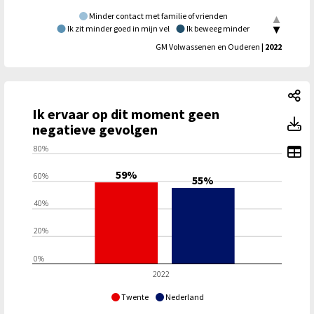
Minder contact met familie of vrienden
Ik zit minder goed in mijn vel
Ik beweeg minder
Ik slaap slechter
GM Volwassenen en Ouderen
| 2022
Ik
Ik ervaar op dit moment geen
Ik
negatieve gevolgen
To
80%
59%
60%
55%
40%
20%
0%
2022
Twente
Nederland