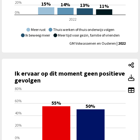
20%
15%
14%
13%
11%
0%
2022
Meer rust
Thuis werken of thuis onderwijs volgen
Ik beweeg meer
Meer tijd voor gezin, familie of vrienden
GM Volwassenen en Ouderen
| 2022
Ik
Ik ervaar op dit moment geen positieve
Ik
gevolgen
To
80%
60%
55%
50%
40%
20%
0%