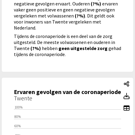
negatieve gevolgen ervaart. Ouderen
(?%)
ervaren
vaker geen positieve en geen negatieve gevolgen
vergeleken met volwassenen
(?%)
. Dit geldt ook
voor inwoners van Twente vergeleken met
Nederland.
Tijdens de coronaperiode is een deel van de zorg
uitgesteld. De meeste volwassenen en ouderen in
Twente
(?%)
hebben
geen uitgestelde zorg
gehad
tijdens de coronaperiode.
Er
Ervaren gevolgen van de coronaperiode
Er
Twente
To
100%
80%
60%