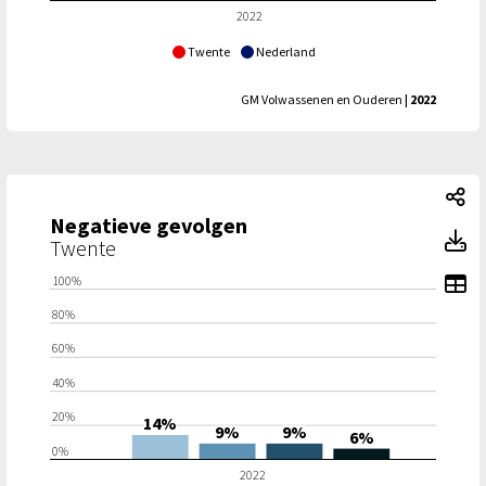
2022
Twente
Nederland
GM Volwassenen en Ouderen
| 2022
Ne
Negatieve gevolgen
N
Twente
To
100%
80%
60%
40%
20%
14%
9%
9%
6%
0%
2022