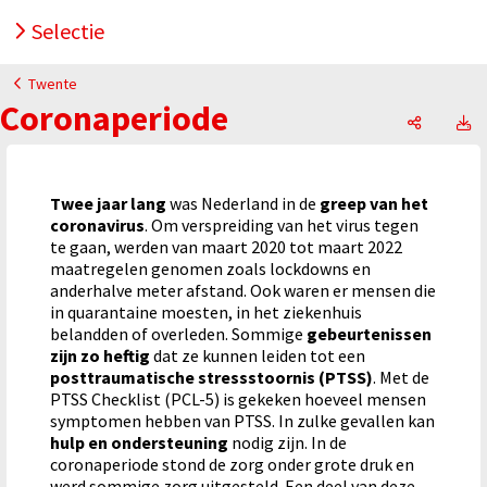
Selectie
Twente
Coronaperiode
Coronape
C
Twee jaar lang
was Nederland in de
greep van het
coronavirus
. Om verspreiding van het virus tegen
te gaan, werden van maart 2020 tot maart 2022
maatregelen genomen zoals lockdowns en
anderhalve meter afstand. Ook waren er mensen die
in quarantaine moesten, in het ziekenhuis
belandden of overleden. Sommige
gebeurtenissen
zijn zo heftig
dat ze kunnen leiden tot een
posttraumatische stressstoornis (PTSS)
. Met de
PTSS Checklist (PCL-5) is gekeken hoeveel mensen
symptomen hebben van PTSS. In zulke gevallen kan
hulp en ondersteuning
nodig zijn. In de
coronaperiode stond de zorg onder grote druk en
werd sommige zorg uitgesteld. Een deel van deze