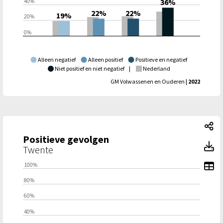
40%
36%
22%
22%
19%
20%
0%
Alleen negatief
Alleen positief
Positieve en negatief
Niet positief en niet negatief
|
Nederland
GM Volwassenen en Ouderen
| 2022
Po
Positieve gevolgen
Po
Twente
To
100%
80%
60%
40%