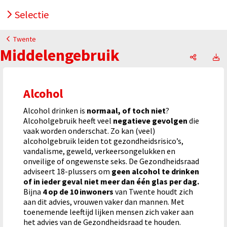
Selectie
Twente
Middelengebruik
Middelen
M
Alcohol
Alcohol drinken is
normaal, of toch niet
?
Alcoholgebruik heeft veel
negatieve gevolgen
die
vaak worden onderschat. Zo kan (veel)
alcoholgebruik leiden tot gezondheidsrisico’s,
vandalisme, geweld, verkeersongelukken en
onveilige of ongewenste seks. De Gezondheidsraad
adviseert 18-plussers om
geen alcohol te drinken
of in ieder geval niet meer dan één glas per dag.
Bijna
4 op de 10 inwoners
van Twente houdt zich
aan dit advies, vrouwen vaker dan mannen. Met
toenemende leeftijd lijken mensen zich vaker aan
het advies van de Gezondheidsraad te houden.