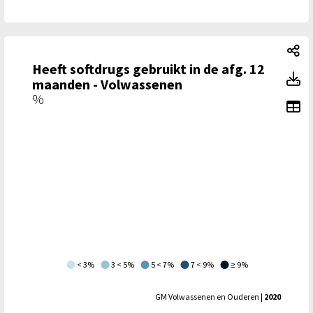
He
Heeft softdrugs gebruikt in de afg. 12
He
maanden - Volwassenen
%
To
< 3%
3 < 5%
5 < 7%
7 < 9%
≥ 9%
GM Volwassenen en Ouderen
| 2020