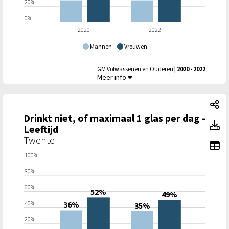
20%
0%
2020
2022
Mannen
Vrouwen
GM Volwassenen en Ouderen
| 2020 - 2022
Drinkt niet, of maximaal 1 glas per dag - Ge
Meer info
Dr
Drinkt niet, of maximaal 1 glas per dag -
Dr
Leeftijd
Twente
To
100%
80%
60%
52%
49%
40%
36%
35%
20%