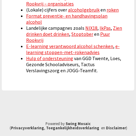
Rookvrij – organisaties
(Lokale) cijfers over
alcoholgebruik
en
roken
Format preventie- en handhavingsplan
alcohol
Landelijke campagnes zoals
NIX18
,
IkPas
,
Zien
drinken doet drinken
,
Stoptober
en
Puur
Rookvrij
E-learning verantwoord alcohol schenken
,
e-
learning stoppen-met-rokenadvies
Hulp of ondersteuning
van GGD Twente, Loes,
Gezonde Schooladviseurs, Tactus
Verslavingszorg en JOGG-Teamfit.
Powered by
Swing Mosaic
(
Privacyverklaring
,
Toegankelijkheidsverklaring
en
Disclaimer
)