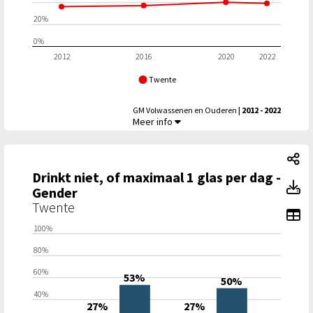
20%
0%
2012
2016
2020
2022
Twente
GM Volwassenen en Ouderen
| 2012 - 2022
Drinkt niet, of maximaal 1 glas per dag,
Meer info
Dr
Drinkt niet, of maximaal 1 glas per dag -
Dr
Gender
Twente
To
100%
80%
60%
53%
50%
40%
27%
27%