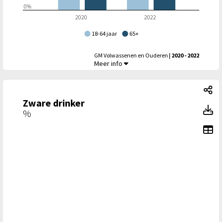
0%
2020
2022
18-64 jaar
65+
GM Volwassenen en Ouderen
| 2020 - 2022
Drinkt niet, of maximaal 1 glas per dag - Leef
Meer info
Zw
Zware drinker
Zw
%
To