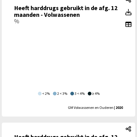
Heeft harddrugs gebruikt in de afg. 12
He
maanden - Volwassenen
%
To
< 2%
2 < 3%
3 < 4%
≥ 4%
GM Volwassenen en Ouderen
| 2020
He
Heeft harddrugs gebruikt in de afg. 12