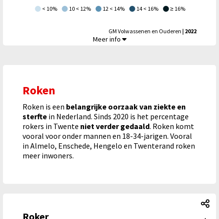
< 10%
10 < 12%
12 < 14%
14 < 16%
≥ 16%
GM Volwassenen en Ouderen
| 2022
Zware drinker,
Meer info
Roken
Roken is een
belangrijke oorzaak van ziekte en
sterfte
in Nederland. Sinds 2020 is het percentage
rokers in Twente
niet verder gedaald
. Roken komt
vooral voor onder mannen en 18-34-jarigen. Vooral
in Almelo, Enschede, Hengelo en Twenterand roken
meer inwoners.
Ro
Roker