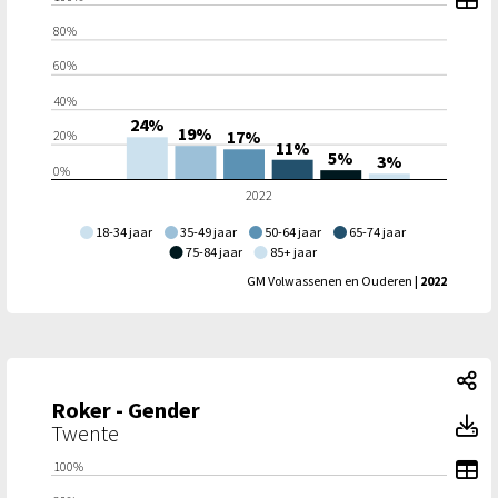
80%
60%
40%
24%
19%
17%
20%
11%
5%
3%
0%
2022
18-34 jaar
35-49 jaar
50-64 jaar
65-74 jaar
75-84 jaar
85+ jaar
GM Volwassenen en Ouderen
| 2022
Ro
Roker - Gender
Ro
Twente
To
100%