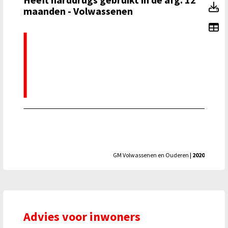
He
maanden - Volwassenen
To
GM Volwassenen en Ouderen
| 2020
Advies voor inwoners