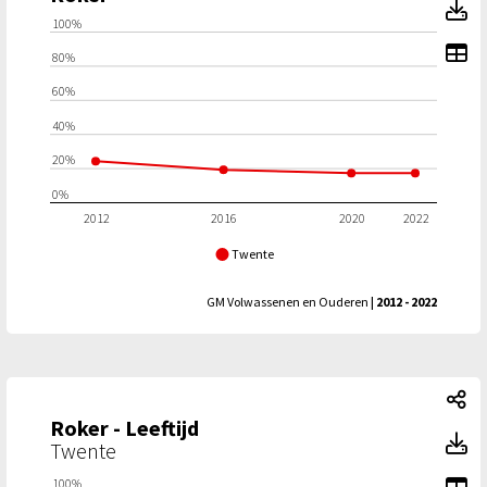
R
100%
To
80%
60%
40%
20%
0%
2012
2016
2020
2022
Twente
GM Volwassenen en Ouderen
| 2012 - 2022
Ro
Roker - Leeftijd
Ro
Twente
To
100%