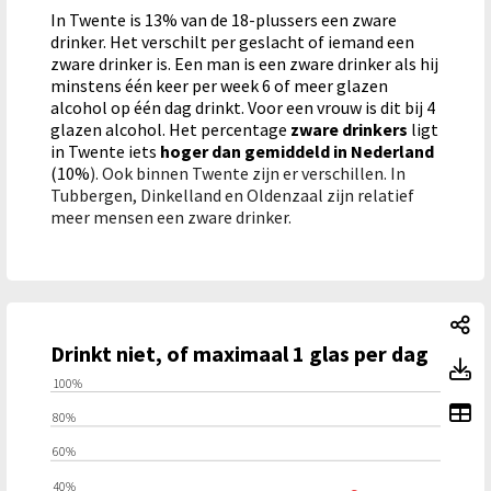
In Twente is 13% van de 18-plussers een zware
drinker. Het verschilt per geslacht of iemand een
zware drinker is. Een man is een zware drinker als hij
minstens één keer per week 6 of meer glazen
alcohol op één dag drinkt. Voor een vrouw is dit bij 4
glazen alcohol. Het percentage
zware drinkers
ligt
in Twente iets
hoger dan gemiddeld in Nederland
(10%
). Ook binnen Twente zijn er verschillen. In
Tubbergen, Dinkelland en Oldenzaal zijn relatief
meer mensen een zware drinker.
Dr
Drinkt niet, of maximaal 1 glas per dag
Dr
100%
To
80%
60%
40%