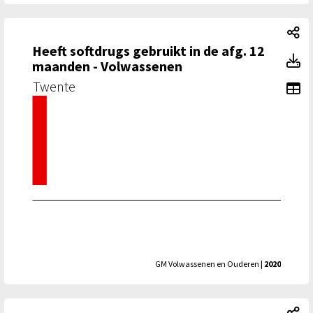
He
Heeft softdrugs gebruikt in de afg. 12
He
maanden - Volwassenen
Twente
To
GM Volwassenen en Ouderen
| 2020
He