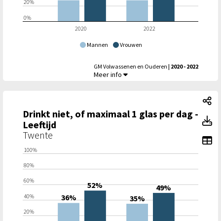
20%
0%
2020
2022
Mannen
Vrouwen
GM Volwassenen en Ouderen
| 2020 - 2022
Drinkt niet, of maximaal 1 glas per dag - Ge
Meer info
Dr
Drinkt niet, of maximaal 1 glas per dag -
Dr
Leeftijd
Twente
To
100%
80%
60%
52%
49%
40%
36%
35%
20%