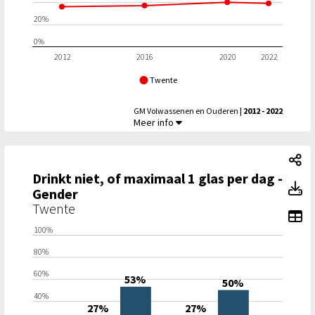
20%
0%
2012
2016
2020
2022
Twente
GM Volwassenen en Ouderen
| 2012 - 2022
Drinkt niet, of maximaal 1 glas per dag,
Meer info
Dr
Drinkt niet, of maximaal 1 glas per dag -
Dr
Gender
Twente
To
100%
80%
60%
53%
50%
40%
27%
27%