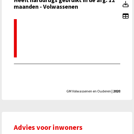
He
maanden - Volwassenen
To
GM Volwassenen en Ouderen
| 2020
Advies voor inwoners