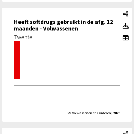
He
Heeft softdrugs gebruikt in de afg. 12
He
maanden - Volwassenen
Twente
To
GM Volwassenen en Ouderen
| 2020
He