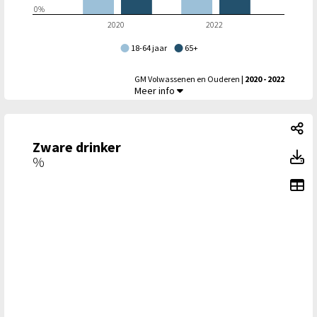
0%
2020
2022
18-64 jaar
65+
GM Volwassenen en Ouderen
| 2020 - 2022
Drinkt niet, of maximaal 1 glas per dag - Leef
Meer info
Zw
Zware drinker
Zw
%
To