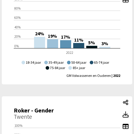
80%
60%
40%
24%
19%
17%
20%
11%
5%
3%
0%
2022
18-34 jaar
35-49 jaar
50-64 jaar
65-74 jaar
75-84 jaar
85+ jaar
GM Volwassenen en Ouderen
| 2022
Ro
Roker - Gender
Ro
Twente
To
100%