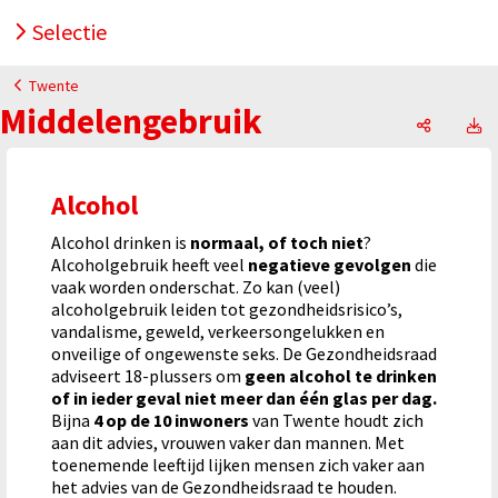
Selectie
Twente
Middelengebruik
Middelen
M
Alcohol
Alcohol drinken is
normaal, of toch niet
?
Alcoholgebruik heeft veel
negatieve gevolgen
die
vaak worden onderschat. Zo kan (veel)
alcoholgebruik leiden tot gezondheidsrisico’s,
vandalisme, geweld, verkeersongelukken en
onveilige of ongewenste seks. De Gezondheidsraad
adviseert 18-plussers om
geen alcohol te drinken
of in ieder geval niet meer dan één glas per dag.
Bijna
4 op de 10 inwoners
van Twente houdt zich
aan dit advies, vrouwen vaker dan mannen. Met
toenemende leeftijd lijken mensen zich vaker aan
het advies van de Gezondheidsraad te houden.