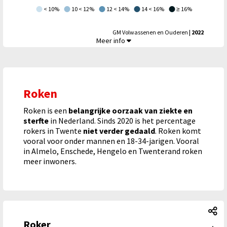
< 10%
10 < 12%
12 < 14%
14 < 16%
≥ 16%
GM Volwassenen en Ouderen
| 2022
Zware drinker,
Meer info
Roken
Roken is een
belangrijke oorzaak van ziekte en
sterfte
in Nederland. Sinds 2020 is het percentage
rokers in Twente
niet verder gedaald
. Roken komt
vooral voor onder mannen en 18-34-jarigen. Vooral
in Almelo, Enschede, Hengelo en Twenterand roken
meer inwoners.
Ro
Roker