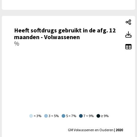
He
Heeft softdrugs gebruikt in de afg. 12
He
maanden - Volwassenen
%
To
< 3%
3 < 5%
5 < 7%
7 < 9%
≥ 9%
GM Volwassenen en Ouderen
| 2020