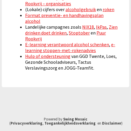
Rookvrij – organisaties
(Lokale) cijfers over
alcoholgebruik
en
roken
Format preventie- en handhavingsplan
alcohol
Landelijke campagnes zoals
NIX18
,
IkPas
,
Zien
drinken doet drinken
,
Stoptober
en
Puur
Rookvrij
E-learning verantwoord alcohol schenken
,
e-
learning stoppen-met-rokenadvies
Hulp of ondersteuning
van GGD Twente, Loes,
Gezonde Schooladviseurs, Tactus
Verslavingszorg en JOGG-Teamfit.
Powered by
Swing Mosaic
(
Privacyverklaring
,
Toegankelijkheidsverklaring
en
Disclaimer
)