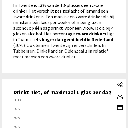
In Twente is 13% van de 18-plussers een zware
drinker. Het verschilt per geslacht of iemand een
zware drinker is. Een man is een zware drinker als hij
minstens één keer per week 6 of meer glazen
alcohol op één dag drinkt. Voor een vrouw is dit bij 4
glazen alcohol. Het percentage
zware drinkers
ligt
in Twente iets
hoger dan gemiddeld in Nederland
(10%
). Ook binnen Twente zijn er verschillen. In
Tubbergen, Dinkelland en Oldenzaal zijn relatief
meer mensen een zware drinker.
Dr
Drinkt niet, of maximaal 1 glas per dag
Dr
100%
To
80%
60%
40%