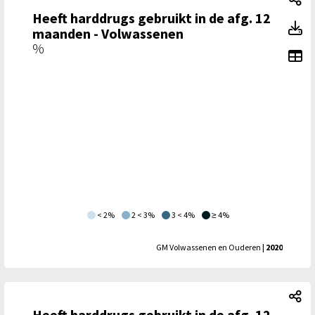
Heeft harddrugs gebruikt in de afg. 12
He
maanden - Volwassenen
%
To
< 2%
2 < 3%
3 < 4%
≥ 4%
GM Volwassenen en Ouderen
| 2020
He
Heeft harddrugs gebruikt in de afg. 12