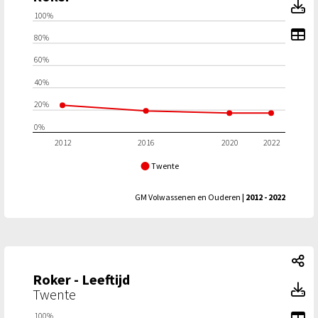
R
100%
To
80%
60%
40%
20%
0%
2012
2016
2020
2022
Twente
GM Volwassenen en Ouderen
| 2012 - 2022
Ro
Roker - Leeftijd
Ro
Twente
To
100%