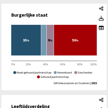
Bu
Burgerlijke staat
Bu
To
35
8
50
%
%
%
0%
20%
40%
60%
80%
100%
Nooit gehuwd/partnerschap
Verweduwd
Gescheiden
Gehuwd/partnerschap
GM Volwassenen en Ouderen
| 2022
Le
Leeftijdsverdeling