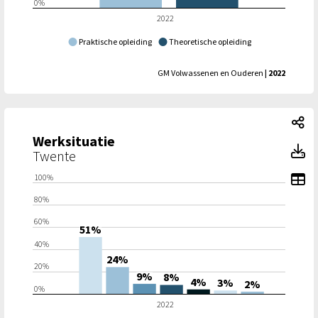
0%
2022
Praktische opleiding
Theoretische opleiding
GM Volwassenen en Ouderen
| 2022
We
Werksituatie
We
Twente
To
100%
80%
60%
51%
40%
24%
20%
9%
8%
4%
3%
2%
0%
2022