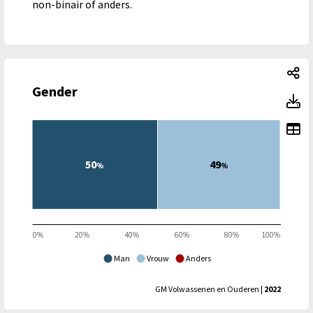
non-binair of anders.
Ge
Gender
G
To
50
49
%
%
0%
20%
40%
60%
80%
100%
Man
Vrouw
Anders
GM Volwassenen en Ouderen
| 2022