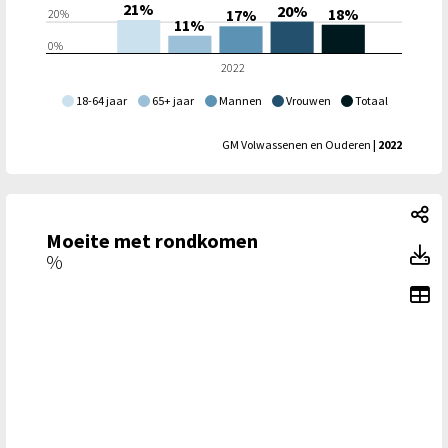
21%
20%
18%
17%
20%
11%
0%
2022
18-64 jaar
65+ jaar
Mannen
Vrouwen
Totaal
GM Volwassenen en Ouderen
| 2022
Mo
Moeite met rondkomen
M
%
To