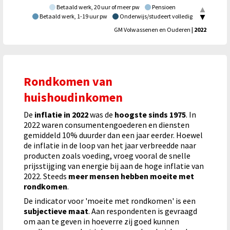
Betaald werk, 20 uur of meer pw
Pensioen
Betaald werk, 1-19 uur pw
Onderwijs/studeert volledig
Huisman/-vrouw
Bijstandsuitkering
GM Volwassenen en Ouderen
| 2022
Werkloos/werkzoekend
Rondkomen van
huishoudinkomen
De
inflatie in 2022
was de
hoogste sinds 1975
. In
2022 waren consumentengoederen en diensten
gemiddeld 10% duurder dan een jaar eerder. Hoewel
de inflatie in de loop van het jaar verbreedde naar
producten zoals voeding, vroeg vooral de snelle
prijsstijging van energie bij aan de hoge inflatie van
2022. Steeds
meer mensen hebben moeite met
rondkomen
.
De indicator voor 'moeite met rondkomen' is een
subjectieve maat
. Aan respondenten is gevraagd
om aan te geven in hoeverre zij goed kunnen