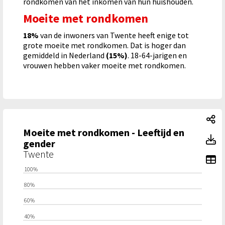
rondkomen van het inkomen van hun huishouden.
Moeite met rondkomen
18%
van de inwoners van Twente heeft enige tot
grote moeite met rondkomen. Dat is hoger dan
gemiddeld in Nederland
(15%)
. 18-64-jarigen en
vrouwen hebben vaker moeite met rondkomen.
Mo
Moeite met rondkomen - Leeftijd en
Mo
gender
Twente
To
100%
80%
60%
40%