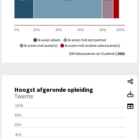
0%
20%
40%
60%
80%
100%
Ik woon alleen
Ik woon met een partner
Ik woon met ouder(s)
Ik woon met andere volwassene(n)
GM Volwassenen en Ouderen
| 2022
Ho
Hoogst afgeronde opleiding
Ho
Twente
To
100%
80%
60%
40%