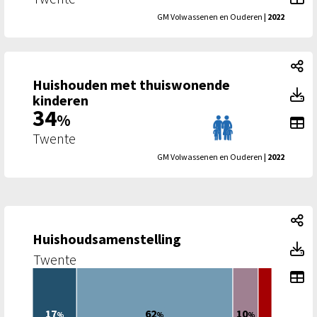
GM Volwassenen en Ouderen
| 2022
Hu
Huishouden met thuiswonende
H
kinderen
34
%
To
Twente
GM Volwassenen en Ouderen
| 2022
Hu
Huishoudsamenstelling
H
Twente
To
17
62
10
%
%
%