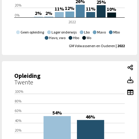
26%
25%
20%
12%
11%
11%
10%
2%
2%
0%
2022
Geen opleiding
Lager onderwijs
Lbo
Mavo
Mbo
Havo, vwo
Hbo
Wo
GM Volwassenen en Ouderen
| 2022
Op
Opleiding
O
Twente
To
100%
80%
60%
54%
46%
40%
20%