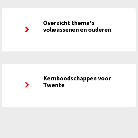
Overzicht thema's
Overzicht thema's volwassenen en ouderen
volwassenen en ouderen
Kernboodschappen voor
Kernboodschappen voor Twente
Twente