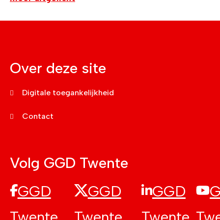
Over deze site
Digitale toegankelijkheid
Contact
Volg GGD Twente
GGD
GGD
GGD
Twente
Twente
Twente
Twe