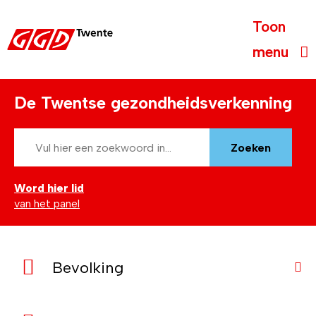
Toon
menu
De Twentse gezondheidsverkenning
Word hier lid
van het panel
Bevolking