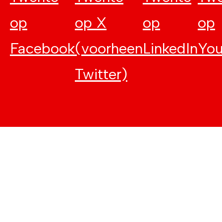
op
op X
op
op
Facebook
(voorheen
LinkedIn
Yo
Twitter)