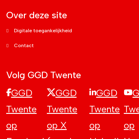
Over deze site
Digitale toegankelijkheid
Contact
Volg GGD Twente
GGD
GGD
GGD
Twente
Twente
Twente
Twe
op
op X
op
op