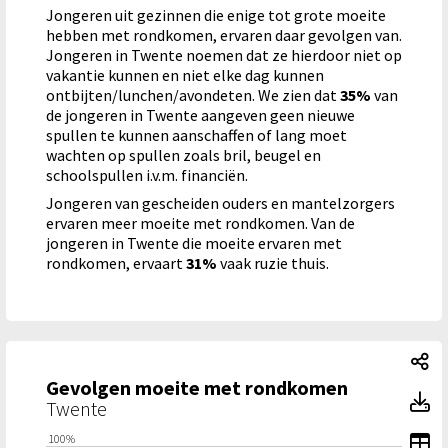
Jongeren uit gezinnen die enige tot grote moeite
hebben met rondkomen, ervaren daar gevolgen van.
Jongeren in Twente noemen dat ze hierdoor niet op
vakantie kunnen en niet elke dag kunnen
ontbijten/lunchen/avondeten. We zien dat
35%
van
de jongeren in Twente aangeven geen nieuwe
spullen te kunnen aanschaffen of lang moet
wachten op spullen zoals bril, beugel en
schoolspullen i.v.m. financiën.
Jongeren van gescheiden ouders en mantelzorgers
ervaren meer moeite met rondkomen. Van de
jongeren in Twente die moeite ervaren met
rondkomen, ervaart
31%
vaak ruzie thuis.
Ge
Gevolgen moeite met rondkomen
G
Twente
To
100%