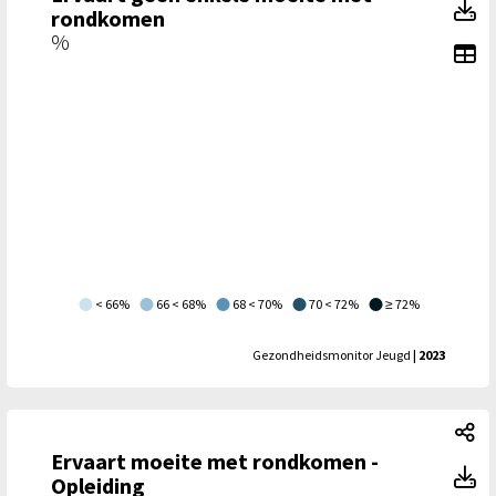
E
rondkomen
%
To
< 66%
66 < 68%
68 < 70%
70 < 72%
≥ 72%
Gezondheidsmonitor Jeugd
| 2023
Er
Ervaart moeite met rondkomen -
Er
Opleiding