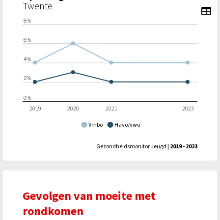
Twente
To
8%
6%
4%
2%
0%
2019
2020
2021
2023
Vmbo
Havo/vwo
Gezondheidsmonitor Jeugd
| 2019 - 2023
Gevolgen van moeite met
rondkomen