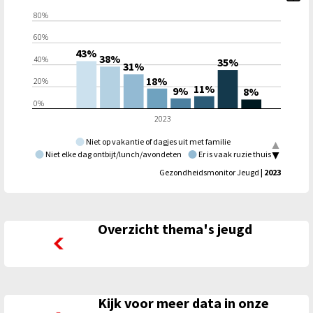
80%
60%
43%
38%
40%
35%
31%
18%
20%
11%
9%
8%
0%
2023
Niet op vakantie of dagjes uit met familie
Niet elke dag ontbijt/lunch/avondeten
Er is vaak ruzie thuis
Geen nieuwe kleding/schoenen
Gezondheidsmonitor Jeugd
| 2023
Niet op kamp of schoolreizen/-activiteiten
Geen lid van sportclub, sportschool of andere vereniging
Geen nieuwe spullen of lang wachten op spullen
Iets anders
Overzicht thema's jeugd
Overzicht thema's jeugd
Kijk voor meer data in onze