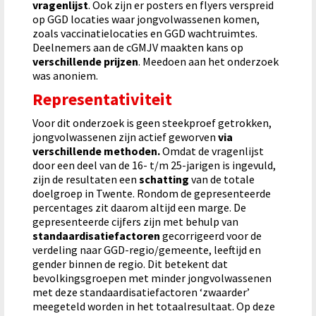
vragenlijst
.
Ook zijn er posters en flyers verspreid
op GGD locaties waar jongvolwassenen komen,
zoals vaccinatielocaties en GGD wachtruimtes.
Deelnemers aan de cGMJV maakten kans op
verschillende prijzen
. Meedoen aan het onderzoek
was anoniem.
Representativiteit
Voor dit onderzoek is geen steekproef getrokken,
jongvolwassenen zijn actief geworven
via
verschillende methoden.
Omdat de vragenlijst
door een deel van de 16- t/m 25-jarigen is ingevuld,
zijn de resultaten een
schatting
van de totale
doelgroep in Twente. Rondom de gepresenteerde
percentages zit daarom altijd een marge. De
gepresenteerde cijfers zijn met behulp van
standaardisatiefactoren
gecorrigeerd voor de
verdeling naar GGD-regio/gemeente, leeft­ijd en
gender binnen de regio. Dit betekent dat
bevolkingsgroepen met minder jongvolwassenen
met deze standaardisatiefactoren ‘zwaarder’
meegeteld worden in het totaalresultaat. Op deze