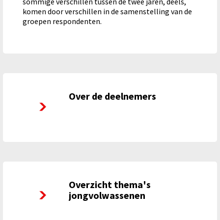
sommige verschillen tussen de twee jaren, deels,
komen door verschillen in de samenstelling van de
groepen respondenten.
Over de deelnemers
Over de deelnemers
Overzicht thema's
Overzicht thema's jongvolwassenen
jongvolwassenen