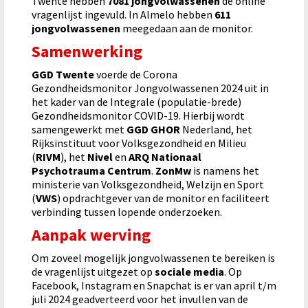
Twente hebben
7081 jongvolwassenen
de online
vragenlijst ingevuld. In Almelo hebben
611
jongvolwassenen
meegedaan aan de monitor.
Samenwerking
GGD Twente
voerde de Corona
Gezondheidsmonitor Jongvolwassenen 2024 uit in
het kader van de Integrale (populatie-brede)
Gezondheidsmonitor COVID-19. Hierbij wordt
samengewerkt met
GGD GHOR
Nederland, het
Rijksinstituut voor Volksgezondheid en Milieu
(
RIVM
), het
Nivel
en
ARQ Nationaal
Psychotrauma Centrum
.
ZonMw
is namens het
ministerie van Volksgezondheid, Welzijn en Sport
(
VWS
) opdrachtgever van de monitor en faciliteert
verbinding tussen lopende onderzoeken.
Aanpak werving
Om zoveel mogelijk jongvolwassenen te bereiken is
de vragenlijst uitgezet op
sociale media
. Op
Facebook, Instagram en Snapchat is er van april t/m
juli 2024 geadverteerd voor het invullen van de