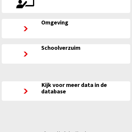
Omgeving
Omgeving
Schoolverzuim
Schoolverzuim
Kijk voor meer data in de
Kijk voor meer data in de database
database