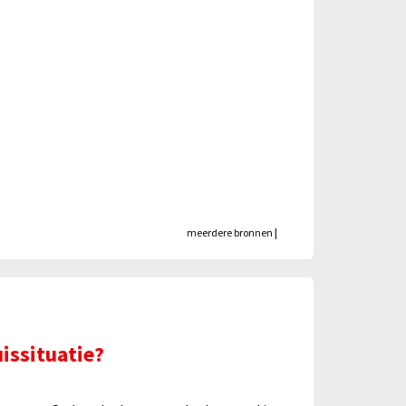
meerdere bronnen
|
issituatie?