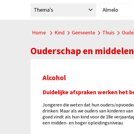
"
Thema's
Almelo
Home
Kind
Gemeente
Thuis
Oude
Alle thema's
Alle thema's binnen Kind
Alle thema's b
Alle t
Ouderschap en middelen
Alcohol
Duidelijke afspraken werken het b
Jongeren die weten dat hun ouders/opvoeders
drinken. Maar als we ouders van kinderen van
goed vindt als hun kind voor de 18e verjaar
een midden- en hoger opleidingsniveau.