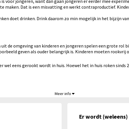
n is voor jongeren, want dan gaan jongeren er eerder mee experim
e maken. Dat is een misvatting en werkt contraproductief. Kindere
nken doet drinken. Drink daarom zo min mogelijk in het bijzijn van
 uit de omgeving van kinderen en jongeren spelen een grote rol b
oorbeeld geven als ouder belangrijk is. Kinderen moeten rookvrij 
er wel eens gerookt wordt in huis. Hoewel het in huis roken sinds
,
Meer info
)
Er wordt (weleens) 