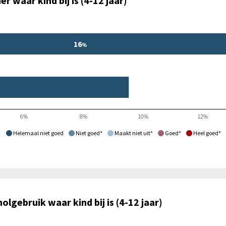
 waar kind bij is (4-12 jaar)
16
%
6%
8%
10%
12%
Helemaal niet goed
Niet goed*
Maakt niet uit*
Goed*
Heel goed*
gebruik waar kind bij is (4-12 jaar)