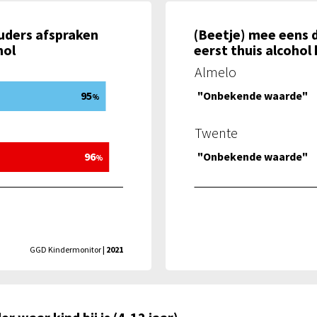
ouders afspraken
(Beetje) mee eens 
hol
eerst thuis alcohol
Almelo
95
"Onbekende waarde"
%
Twente
96
"Onbekende waarde"
%
GGD Kindermonitor
| 2021