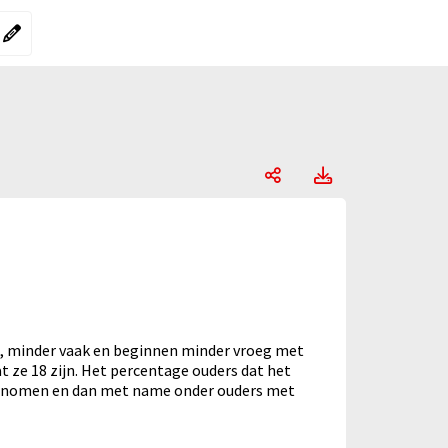
ergelijking"
rgelijking":
Ouderschap en mid
Ouderschap e
l, minder vaak en beginnen minder vroeg met
t ze 18 zijn. Het percentage ouders dat het
toegenomen en dan met name onder ouders met