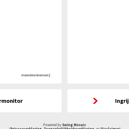
meerdere bronnen
|
Ingrijpende gebeurteniss
rmonitor
Ingri
Powered by
Swing Mosaic
(
Privacyverklaring
,
Toegankelijkheidsverklaring
en
Disclaimer
)