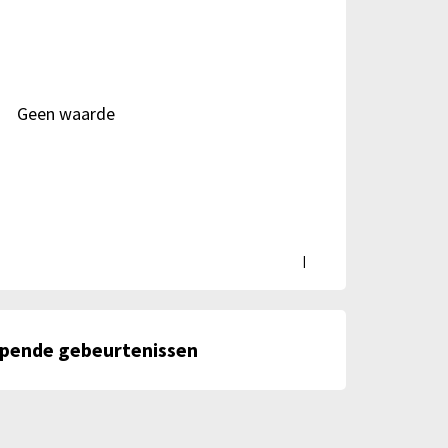
Geen waarde
|
en
jpende gebeurtenissen