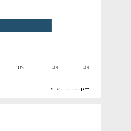
14%
16%
18%
GGD Kindermonitor
| 2021