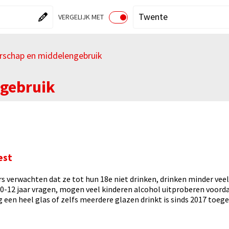
"Kies een gebied"
Huidige gebied":
"Kies een v
"Huidige ve
Twente
VERGELIJK MET
AAN
UIT
rschap en middelengebruik
innen Gemeente
hema's binnen Thuis
gebruik
est
 verwachten dat ze tot hun 18e niet drinken, drinken minder vee
 0-12 jaar vragen, mogen veel kinderen alcohol uitproberen voorda
dag een heel glas of zelfs meerdere glazen drinkt is sinds 2017 