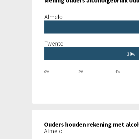
Mening ouders alcoholgebruik ouder
Almelo
Twente
10
%
0%
2%
4%
Ouders houden rekening met alcohol
Almelo