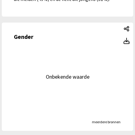
Ge
Gender
G
Onbekende waarde
meerdere bronnen