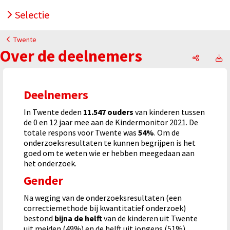
Selectie
Twente
Over de deelnemers
Over de 
O
Deelnemers
In Twente deden
11.547 ouders
van kinderen tussen
de 0 en 12 jaar mee aan de Kindermonitor 2021. De
totale respons voor
Twente was
54%
. Om de
onderzoeksresultaten te kunnen begrijpen is het
goed om te weten wie er hebben meegedaan aan
het onderzoek.
Gender
Na weging van de onderzoeksresultaten (een
correctiemethode bij kwantitatief onderzoek)
bestond
bijna de helft
van de kinderen uit Twente
uit meiden (49%) en de helft uit jongens (51%).