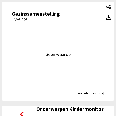
Ge
Gezinssamenstelling
Ge
Twente
Geen waarde
meerdere bronnen
|
Onderwerpen Kindermonitor
Onderwerpen Kindermonitor