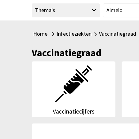
"
Thema's
Almelo
Home
Infectieziekten
Vaccinatiegraad
Alle thema's
Alle thema's binne
Vaccinatiegraad
Vaccinatiecijfers
Achterg
Vaccinatiecijfers