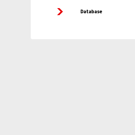
Database Twentse Gezondheidsverkenning
Database