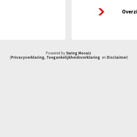
Twentse Gezondheidsver
Overz
Powered by
Swing Mosaic
(
Privacyverklaring
,
Toegankelijkheidsverklaring
en
Disclaimer
)