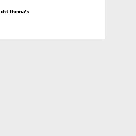
kenning
icht thema's