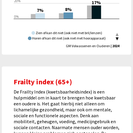
20%
17%
8%
7%
0%
Zien of kan dit niet (ook niet met bril/lenzen)
Horen of kan dit niet (ook niet met hoorapparaat)
Bewegen of kan dit niet (ook niet met stok/rollator)
|
Twente
GM Volwassenen en Ouderen
| 2024
Frailty index (65+)
De Frailty Index (kwetsbaarheidsindex) is een
hulpmiddel om in kaart te brengen hoe kwetsbaar
een oudere is. Het gaat hierbij niet alleen om
lichamelijke gezondheid, maar ook om mentale,
sociale en functionele aspecten. Denk aan
mobiliteit, geheugen, voeding, medicijngebruik en
sociale contacten. Naarmate mensen ouder worden,