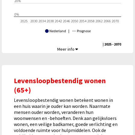
20%
0%
2025
2030
2034
2038
2042
2046
2050
2054
2058
2062
2066
2070
Nederland
|
Prognose
| 2025 - 2070
Prognose grijze druk,
Meer info
Levensloopbestendig wonen
(65+)
Levensloopbestendig wonen betekent wonen in
een huis waarin je ouder kan worden. Naarmate
mensen ouder worden, veranderen hun
woonwensen en -behoeften. Denk aan gelijkvloers
wonen, een veilige badkamer, goede verlichting en
voldoende ruimte voor hulpmiddelen. Ook de