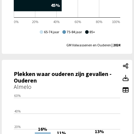
45%
0%
20%
40%
60%
80%
100%
65-74 jaar
75-84 jaar
85+
GM Volwassenen en Ouderen
| 2024
Pl
Plekken waar ouderen zijn gevallen -
Pl
Ouderen
Almelo
To
60%
40%
20%
16%
13%
11%