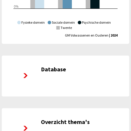
0%
Fysieke domein
Sociale domein
Psychische domein
Twente
GM Volwassenen en Ouderen
| 2024
Database
Database Twentse Gezondheidsverkenning
Overzicht thema's
Twentse Gezondheidsverkenning