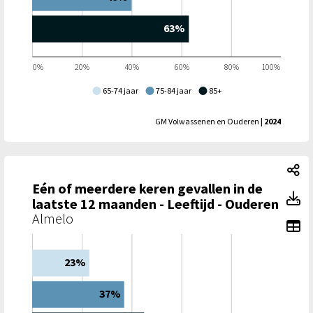
63%
0%
20%
40%
60%
80%
100%
65-74 jaar
75-84 jaar
85+
GM Volwassenen en Ouderen
| 2024
Eé
Eén of meerdere keren gevallen in de
Eé
laatste 12 maanden - Leeftijd - Ouderen
Almelo
To
23%
37%