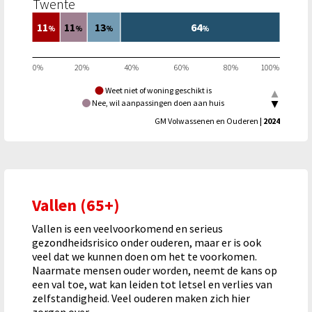
Twente
11
11
13
64
%
%
%
%
0%
20%
40%
60%
80%
100%
Weet niet of woning geschikt is
Nee, wil aanpassingen doen aan huis
Nee, wil graag (ooit) verhuizen
Ja
GM Volwassenen en Ouderen
| 2024
Vallen (65+)
Vallen is een veelvoorkomend en serieus
gezondheidsrisico onder ouderen, maar er is ook
veel dat we kunnen doen om het te voorkomen.
Naarmate mensen ouder worden, neemt de kans op
een val toe, wat kan leiden tot letsel en verlies van
zelfstandigheid. Veel ouderen maken zich hier