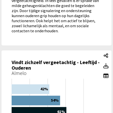
vergeetachtigheid. In veel gevallen is er sprake van
milde geheugenklachten die goed te begeleiden
zijn. Door tijdige signalering en ondersteuning
kunnen ouderen grip houden op hun dagelijks
functioneren. Ook helpt het om actief te blijven,
zowel lichamelijk als mentaal, en om sociale
contacten te onderhouden.
Vi
Vindt zichzelf vergeetachtig - Leeftijd -
Vi
Ouderen
Almelo
To
42%
54%
61%