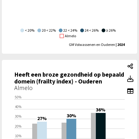
< 20%
20 < 22%
22 < 24%
24 < 26%
≥ 26%
Almelo
GM Volwassenen en Ouderen
| 2024
He
Heeft een broze gezondheid op bepaald
He
domein (frailty index) - Ouderen
Almelo
To
50%
40%
36%
30%
30%
27%
20%
10%