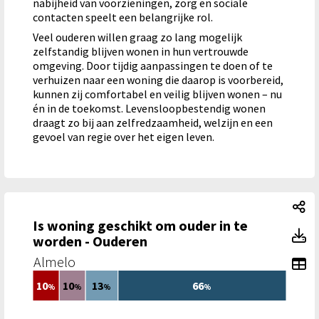
nabijheid van voorzieningen, zorg en sociale
contacten speelt een belangrijke rol.
Veel ouderen willen graag zo lang mogelijk
zelfstandig blijven wonen in hun vertrouwde
omgeving. Door tijdig aanpassingen te doen of te
verhuizen naar een woning die daarop is voorbereid,
kunnen zij comfortabel en veilig blijven wonen – nu
én in de toekomst. Levensloopbestendig wonen
draagt zo bij aan zelfredzaamheid, welzijn en een
gevoel van regie over het eigen leven.
Is
Is woning geschikt om ouder in te
Is
worden - Ouderen
Almelo
To
10
10
13
66
%
%
%
%