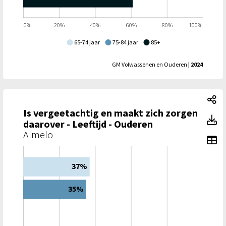
0%
20%
40%
60%
80%
100%
65-74 jaar
75-84 jaar
85+
GM Volwassenen en Ouderen
| 2024
Is
Is vergeetachtig en maakt zich zorgen
Is
daarover - Leeftijd - Ouderen
Almelo
To
37%
35%