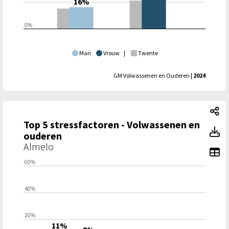
16%
0%
Man
Vrouw
|
Twente
GM Volwassenen en Ouderen
| 2024
To
Top 5 stressfactoren - Volwassenen en
To
ouderen
Almelo
To
60%
40%
20%
11%