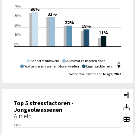
40%
36%
31%
30%
22%
20%
18%
11%
10%
0%
School of huiswerk
Alles wat ze moeten doen
Wat anderen van hem/haar vinden
Eigen problemen
Situatie thuis
|
Twente
Gezondheidsmonitor Jeugd
| 2023
To
Top 5 stressfactoren -
To
Jongvolwassenen
Almelo
To
80%