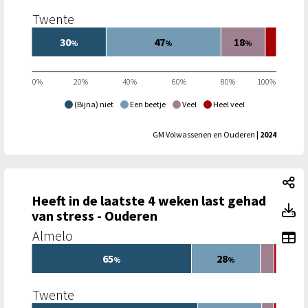
Twente
30
47
18
%
%
%
0%
20%
40%
60%
80%
100%
(Bijna) niet
Een beetje
Veel
Heel veel
GM Volwassenen en Ouderen
| 2024
He
Heeft in de laatste 4 weken last gehad
He
van stress - Ouderen
Almelo
To
65
28
%
%
Twente