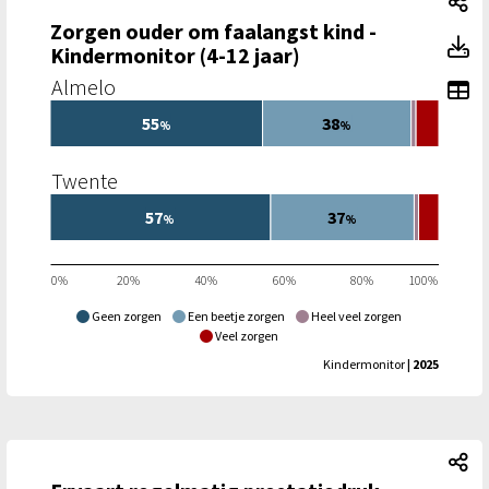
Zo
Zorgen ouder om faalangst kind -
Zo
Kindermonitor (4-12 jaar)
Almelo
To
55
38
%
%
Twente
57
37
%
%
0%
20%
40%
60%
80%
100%
Geen zorgen
Een beetje zorgen
Heel veel zorgen
Veel zorgen
Kindermonitor
| 2025
Er