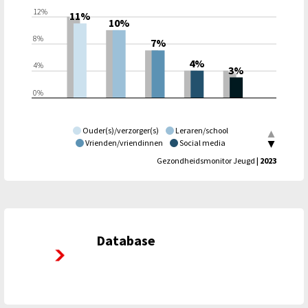
12%
11%
10%
8%
7%
4%
4%
3%
0%
Ouder(s)/verzorger(s)
Leraren/school
Vrienden/vriendinnen
Social media
Coach of trainer van sport
|
Twente
Gezondheidsmonitor Jeugd
| 2023
Database
Database Twentse Gezondheidsverkenning