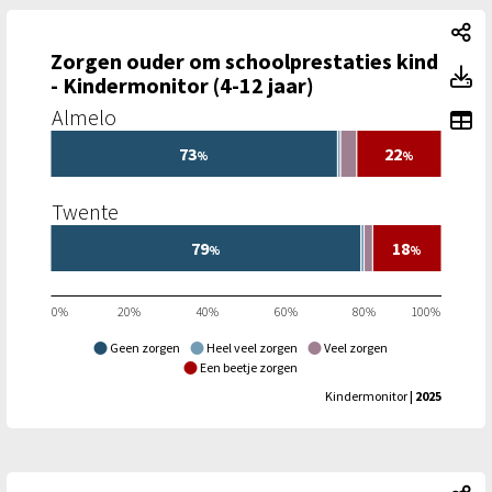
Zo
Zorgen ouder om schoolprestaties kind
Zo
- Kindermonitor (4-12 jaar)
Almelo
To
73
22
%
%
Twente
79
18
%
%
0%
20%
40%
60%
80%
100%
Geen zorgen
Heel veel zorgen
Veel zorgen
Een beetje zorgen
Kindermonitor
| 2025