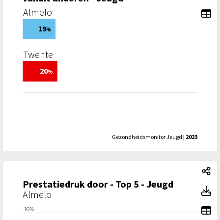
Almelo
To
19
%
Twente
20
%
Gezondheidsmonitor Jeugd
| 2023
Pr
Prestatiedruk door - Top 5 - Jeugd
Pr
Almelo
To
16%