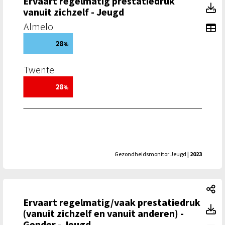
Ervaart regelmatig prestatiedruk
Er
vanuit zichzelf - Jeugd
Almelo
To
28
%
Twente
28
%
Gezondheidsmonitor Jeugd
| 2023
Er
Ervaart regelmatig/vaak prestatiedruk
Er
(vanuit zichzelf en vanuit anderen) -
Gender - Jeugd