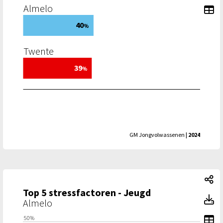
Almelo
To
40
%
Twente
39
%
GM Jongvolwassenen
| 2024
To
Top 5 stressfactoren - Jeugd
To
Almelo
To
50%