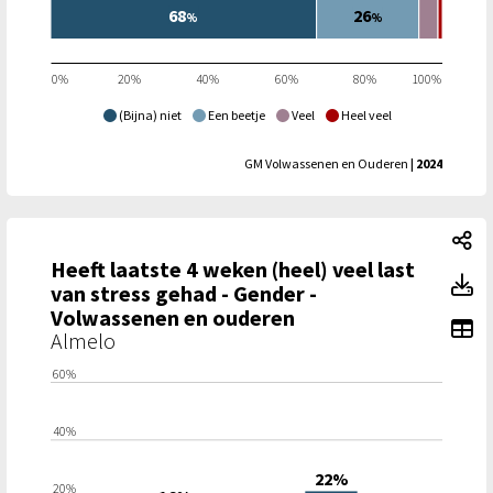
68
26
%
%
0%
20%
40%
60%
80%
100%
(Bijna) niet
Een beetje
Veel
Heel veel
GM Volwassenen en Ouderen
| 2024
He
Heeft laatste 4 weken (heel) veel last
He
van stress gehad - Gender -
Volwassenen en ouderen
To
Almelo
60%
40%
22%
20%