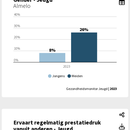
To
Almelo
40%
30%
26%
20%
10%
8%
0%
2023
Jongens
Meiden
Gezondheidsmonitor Jeugd
| 2023
Er
Ervaart regelmatig prestatiedruk
Er
vanuit anderen - Jeugd