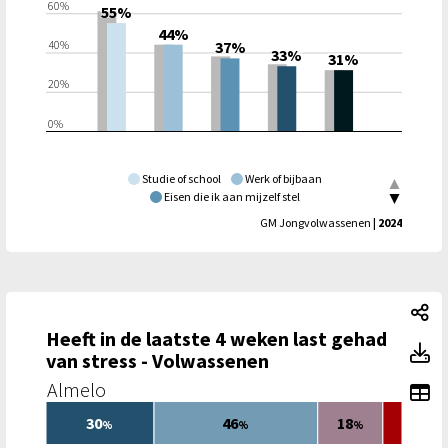
60%
55%
44%
40%
37%
33%
31%
20%
0%
Studie of school
Werk of bijbaan
Eisen die ik aan mijzelf stel
Combinatie van alles wat ik moet doen
GM Jongvolwassenen
| 2024
Wat anderen van mij verwachten
|
Twente
He
Heeft in de laatste 4 weken last gehad
He
van stress - Volwassenen
Almelo
To
30
46
18
%
%
%