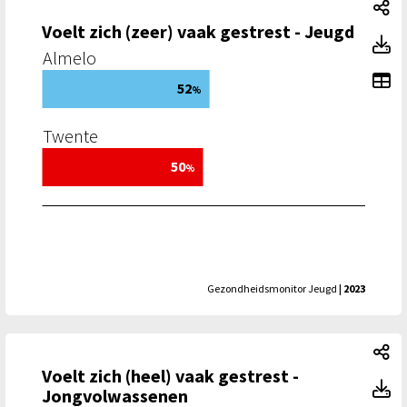
Vo
Voelt zich (zeer) vaak gestrest - Jeugd
Vo
Almelo
To
52
%
Twente
50
%
Gezondheidsmonitor Jeugd
| 2023
Vo
Voelt zich (heel) vaak gestrest -
Vo
Jongvolwassenen