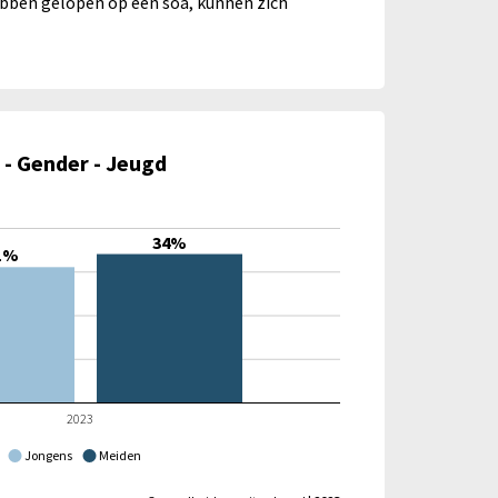
ebben gelopen op een soa, kunnen zich
 - Gender - Jeugd
34%
1%
2023
Jongens
Meiden