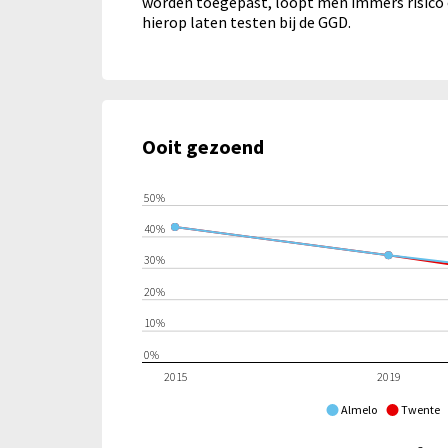
worden toegepast, loopt men immers risico 
hierop laten testen bij de GGD.
Ooit gezoend
50%
40%
30%
20%
10%
0%
2015
2019
Almelo
Twente