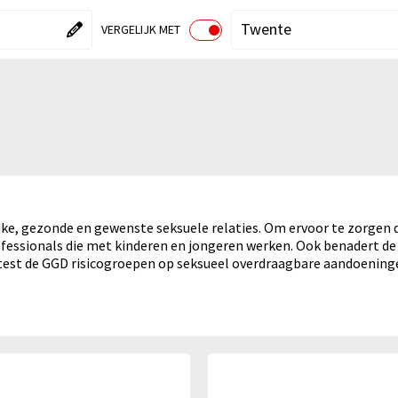
"Kies een gebied"
Huidige gebied":
"Kies een v
"Huidige ve
Twente
VERGELIJK MET
AAN
UIT
nnen Sociale omgeving
ke, gezonde en gewenste seksuele relaties. Om ervoor te zorgen 
professionals die met kinderen en jongeren werken. Ook benadert d
 test de GGD risicogroepen op seksueel overdraagbare aandoening