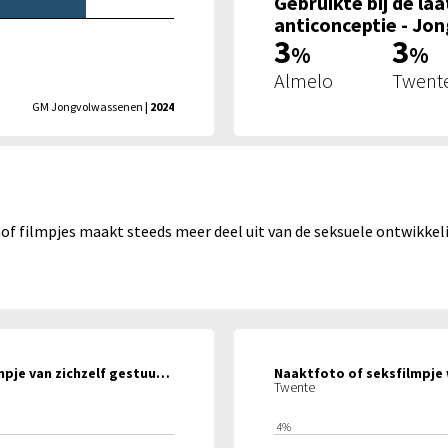
Gebruikte bij de la
anticonceptie - Jo
3
3
%
%
Almelo
Twent
GM Jongvolwassenen
| 2024
f filmpjes maakt steeds meer deel uit van de seksuele ontwikkelin
Heeft laatste 6 maanden naaktfoto of seksfilmpje van zichzelf gestuurd - Gender - Jeugd
Twente
4%