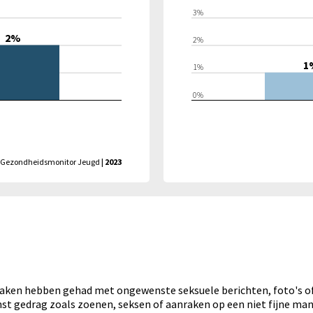
3%
2%
2%
1
1%
0%
Gezondheidsmonitor Jeugd
| 2023
 maken hebben gehad met ongewenste seksuele berichten, foto's o
st gedrag zoals zoenen, seksen of aanraken op een niet fijne ma