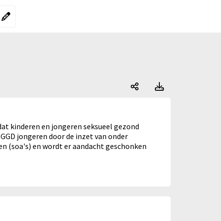
ergelijking"
rgelijking":
Seksualiteit, Open
Seksualiteit
dat kinderen en jongeren seksueel gezond
e GGD jongeren door de inzet van onder
en (soa's) en wordt er aandacht geschonken