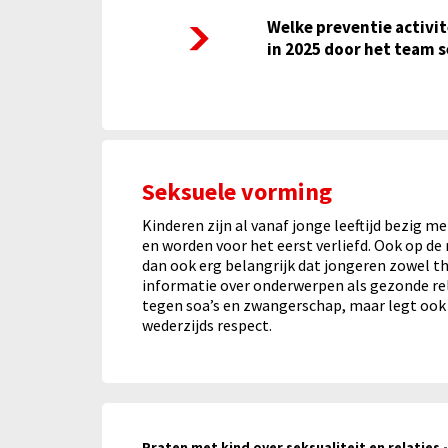
Welke preventie activiteiten zijn uitgevoerd
Welke preventie activit
in 2025 door het team 
Seksuele vorming
Kinderen zijn al vanaf jonge leeftijd bezig 
en worden voor het eerst verliefd. Ook op de
dan ook erg belangrijk dat jongeren zowel th
informatie over onderwerpen als gezonde rela
tegen soa’s en zwangerschap, maar legt ook e
wederzijds respect.
Praten met kind over seksualiteit en relaties 