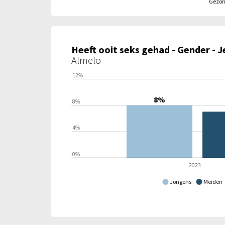
Gezon
Heeft ooit seks gehad - Gender - 
Almelo
12%
8%
8%
4%
0%
2023
Jongens
Meiden