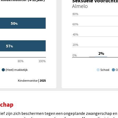
Seksuele voorlichti
Almelo
80%
50
%
60%
40%
20%
57
%
2%
0%
80%
100%
(Heel) makkelijk
School
O
Kindermonitor
| 2025
schap
ctief zijn zich beschermen tegen een ongeplande zwangerschap en