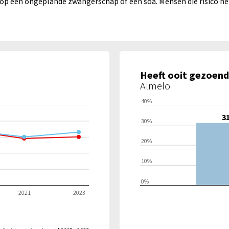
op een ongeplande zwangerschap of een soa. Mensen die risico h
Heeft ooit gezoend
Almelo
40%
3
30%
20%
10%
0%
2021
2023