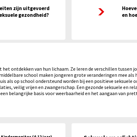
 in 2025 door het team seksuele gezondheid?
Hoeveel soa consulten zij
eiten zijn uitgevoerd
Hoevee
seksuele gezondheid?
en hoe
met het ontdekken van hun lichaam. Ze leren de verschillen tussen
 middelbare school maken jongeren grote veranderingen mee als he
uis als op school ondersteund worden bij een positieve seksuele on
ties, veilig vrijen en zwangerschap. Een gezonde seksuele en rel
en belangrijke basis voor weerbaarheid en het aangaan van prettig
- Kindermonitor (4-12 jaar)