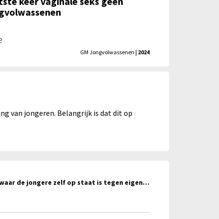
atste keer vaginale seks geen
ngvolwassenen
e
GM Jongvolwassenen
| 2024
g van jongeren. Belangrijk is dat dit op
Naaktfoto of seksfilmpje waar de jongere zelf op staat is tegen eigen zin verspreid - Gender - Jeugd