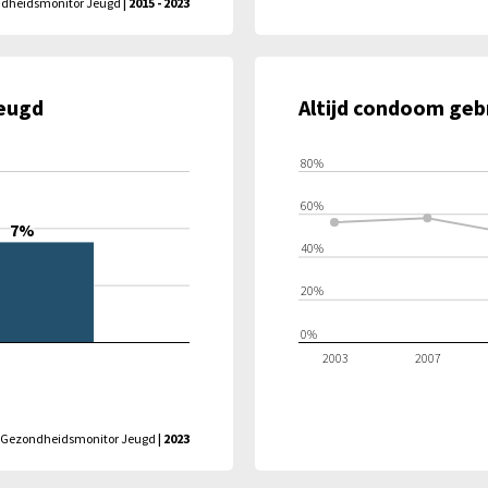
dheidsmonitor Jeugd
| 2015 - 2023
Jeugd
Altijd condoom gebr
80%
60%
7%
40%
20%
0%
2003
2007
Gezondheidsmonitor Jeugd
| 2023