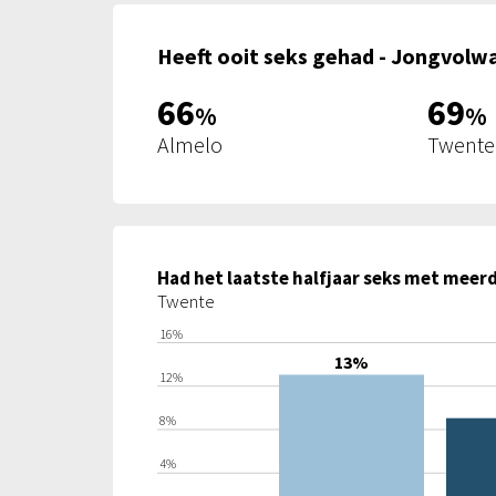
Heeft ooit seks gehad - Jongvolw
66
69
%
%
Almelo
Twente
Twente
16%
13%
12%
8%
4%