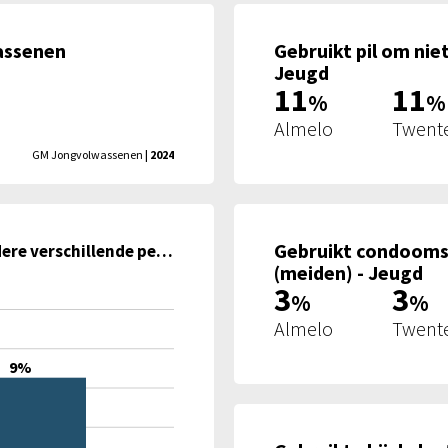
assenen
Gebruikt pil om ni
Jeugd
11
11
%
%
Almelo
Twent
GM Jongvolwassenen
| 2024
Gebruikt condooms
Had het laatste halfjaar seks met meerdere verschillende personen - Jongvolwassenen
(meiden) - Jeugd
3
3
%
%
Almelo
Twent
9%