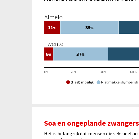
Almelo
11
39
%
%
Twente
6
37
%
%
0%
20%
40%
60%
(Heel) moeilijk
Niet makkelijk/moeilijk
Soa en ongeplande zwanger
Het is belangrijk dat mensen die seksueel a