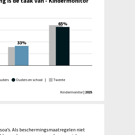
ng is de taak van - Kindermonitor
65%
33%
uders
Ouders en school
|
Twente
Kindermonitor
| 2025
 soa’s. Als beschermingsmaatregelen niet