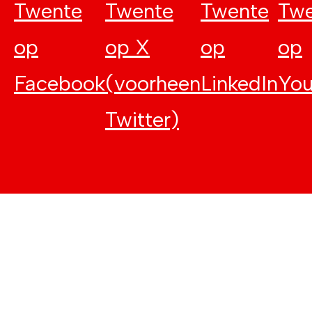
Twente
Twente
Twente
Twe
op
op X
op
op
Facebook
(voorheen
LinkedIn
Yo
Twitter)