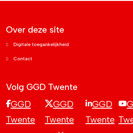
Over deze site
Digitale toegankelijkheid
Contact
Volg GGD Twente
GGD
GGD
GGD
Twente
Twente
Twente
Twe